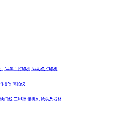
机
A4黑白打印机
A4彩色打印机
扫描仪
高拍仪
快门线
三脚架
相机包
镜头及器材