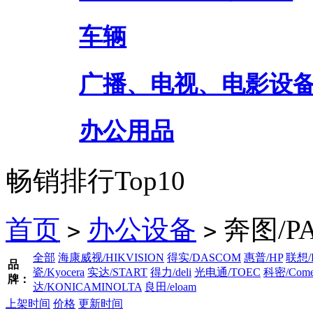
车辆
广播、电视、电影设
办公用品
畅销排行Top10
首页
办公设备
奔图/P
>
>
全部
海康威视/HIKVISION
得实/DASCOM
惠普/HP
联想/
品
瓷/Kyocera
实达/START
得力/deli
光电通/TOEC
科密/Come
牌：
达/KONICAMINOLTA
良田/eloam
上架时间
价格
更新时间